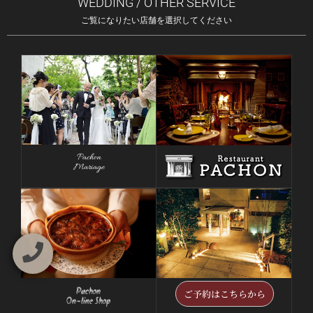
WEDDING / OTHER SERVICE
ご覧になりたい店舗を選択してください
Pachon
Mariage
Pachon
HILLSIDE BANQUET PACHON
ご予約はこちらから
On-line Shop