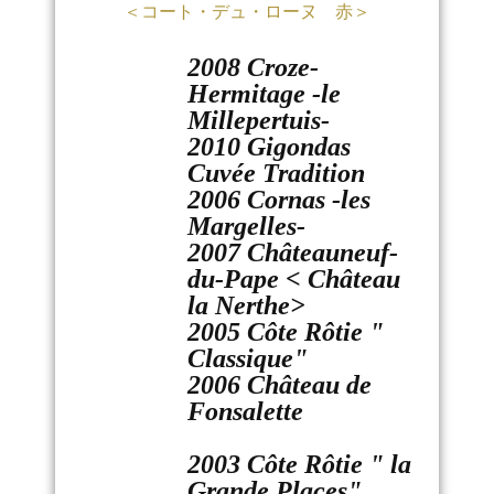
＜コート・デュ・ローヌ 赤＞
2008 Croze-
Hermitage -le
Millepertuis-
2010 Gigondas
Cuvée Tradition
2006 Cornas -les
Margelles-
2007 Châteauneuf-
du-Pape < Château
la Nerthe>
2005 Côte Rôtie "
Classique"
2006 Château de
Fonsalette
2003 Côte Rôtie " la
Grande Places"