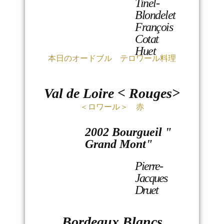
Tinel-
Blondelet
François
Cotat
Huet
本日のオードブル テロワール料理
Val de Loire < Rouges>
＜ロワール＞ 赤
2002 Bourgueil "
Grand Mont"
Pierre-
Jacques
Druet
Bordeaux Blancs