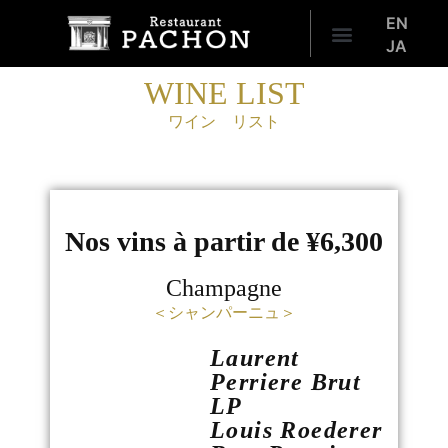
EN
JA
WINE LIST
ワイン リスト
Nos vins à partir de ¥6,300
Champagne
＜シャンパーニュ＞
Laurent
Perriere Brut
LP
Louis Roederer