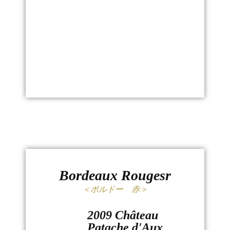
Bordeaux Rougesr
＜ボルドー 赤＞
2009 Château
Patache d'Aux