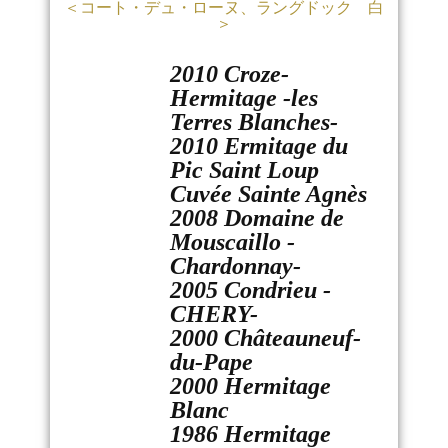
＜コート・デュ・ローヌ、ラングドック 白
＞
2010 Croze-
Hermitage -les
Terres Blanches-
2010 Ermitage du
Pic Saint Loup
Cuvée Sainte Agnès
2008 Domaine de
Mouscaillo -
Chardonnay-
2005 Condrieu -
CHERY-
2000 Châteauneuf-
du-Pape
2000 Hermitage
Blanc
1986 Hermitage