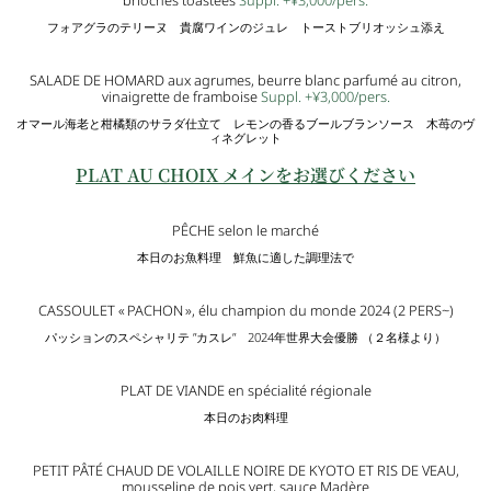
brioches toastées
Suppl. +¥3,000/
pers.
フォアグラのテリーヌ 貴腐ワインのジュレ トーストブリオッシュ添え
SALADE DE HOMARD aux agrumes, beurre blanc parfumé au citron,
vinaigrette de framboise
Suppl. +¥3,000/
pers.
オマール海老と柑橘類のサラダ仕立て レモンの香るブールブランソース 木苺のヴ
ィネグレット
PLAT AU CHOIX メインをお選びください
PÊCHE selon le marché
本日のお魚料理 鮮魚に適した調理法で
CASSOULET « PACHON », élu champion du monde 2024 (2 PERS~)
パッションのスペシャリテ ”カスレ” 2024年世界大会優勝 （２名様より）
PLAT DE VIANDE en spécialité régionale
本日のお肉料理
PETIT PÂTÉ CHAUD DE VOLAILLE NOIRE DE KYOTO ET RIS DE VEAU,
mousseline de pois vert, sauce Madère