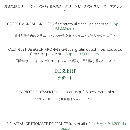
丹波黒鶏とリードヴォーのパイ包み焼き グリーンピースのムスリーヌ マデラソー
ス
CÔTES D’AGNEAU GRILLÉES, fine ratatouille et ail en chemise
Suppl. +
¥3,000/
pers.
骨付き仔羊肉のグリエ バジル香るラタトゥイユとガーリックのロティ
FAUX-FILET DE BŒUF JAPONAIS GRILLÉ, gratin dauphinois, sauce au
fumet de poivre noir
Suppl. +¥3,000/
pers.
国産牛サーロインのグリエ ドフィノワ添え 黒胡椒が香るソースで
DESSERT
デザート
CHARIOT DE DESSERTS au choix (jusqu’à 8 pers. par table)
ワゴンデザート（８名様までのテーブル）
LE PLATEAU DE FROMAGE DE FRANCE frais et affinés
１カット￥1,200~ la
pièce